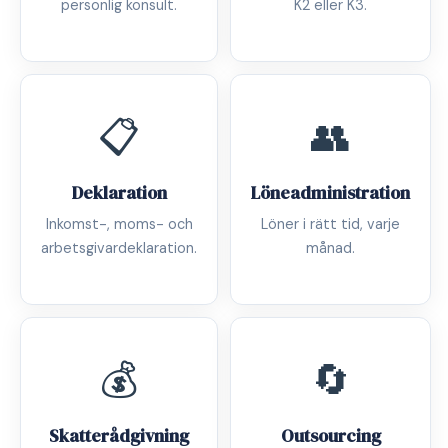
personlig konsult.
K2 eller K3.
📋
👥
Deklaration
Löneadministration
Inkomst-, moms- och
Löner i rätt tid, varje
arbetsgivardeklaration.
månad.
💰
🔄
Skatterådgivning
Outsourcing