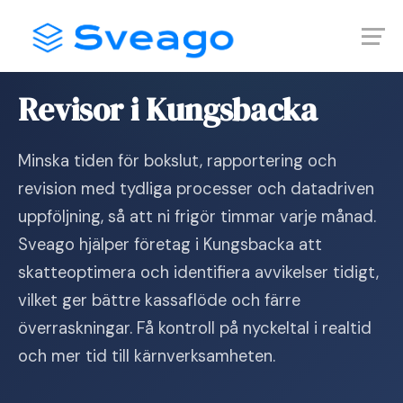
Skip
Launch login modal
Launch register modal
to
content
Hem
›
Revisor i Kungsbacka
Revisor i Kungsbacka
Minska tiden för bokslut, rapportering och
revision med tydliga processer och datadriven
uppföljning, så att ni frigör timmar varje månad.
Sveago hjälper företag i Kungsbacka att
skatteoptimera och identifiera avvikelser tidigt,
vilket ger bättre kassaflöde och färre
överraskningar. Få kontroll på nyckeltal i realtid
och mer tid till kärnverksamheten.