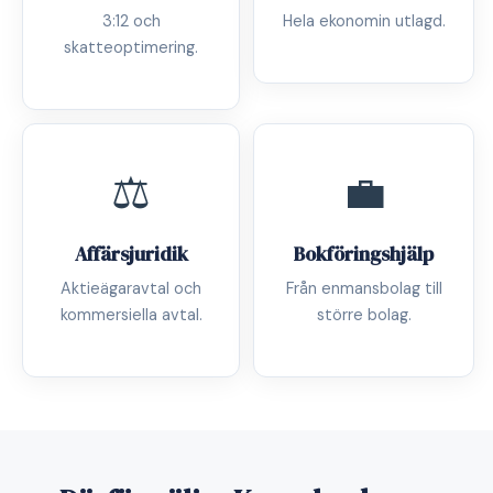
3:12 och
Hela ekonomin utlagd.
skatteoptimering.
⚖️
💼
Affärsjuridik
Bokföringshjälp
Aktieägaravtal och
Från enmansbolag till
kommersiella avtal.
större bolag.