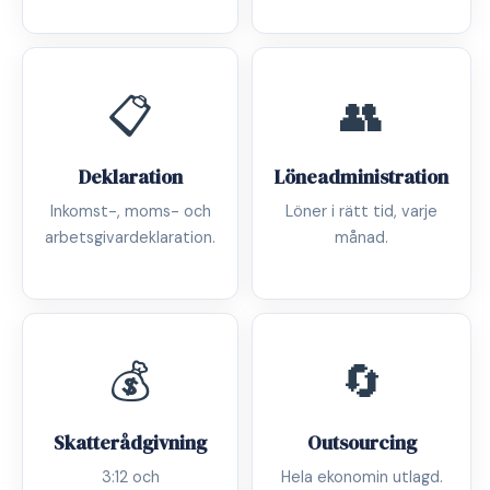
📋
👥
Deklaration
Löneadministration
Inkomst-, moms- och
Löner i rätt tid, varje
arbetsgivardeklaration.
månad.
💰
🔄
Skatterådgivning
Outsourcing
3:12 och
Hela ekonomin utlagd.