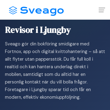
Skip
Launch login modal
Launch register modal
to
content
Hem
›
Revisor i Ljungby
Revisor i Ljungby
Sveago gör din bokföring smidigare med
Fortnox, app och digital kvittohantering – så att
allt flyter utan pappersstök. Du får full koll i
realtid och kan hantera underlag direkt i
mobilen, samtidigt som du alltid har en
personlig kontakt när du vill bolla frågor.
Företagare i Ljungby sparar tid och får en
modern, effektiv ekonomiuppföljning.