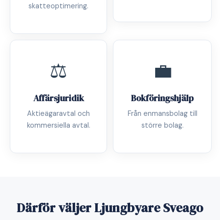
skatteoptimering.
⚖️
💼
Affärsjuridik
Bokföringshjälp
Aktieägaravtal och
Från enmansbolag till
kommersiella avtal.
större bolag.
Därför väljer Ljungbyare Sveago