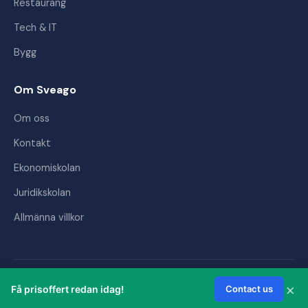
Restaurang
Tech & IT
Bygg
Om Sveago
Om oss
Kontakt
Ekonomiskolan
Juridikskolan
Allmänna villkor
© 2026 Sveago AB. Alla rättigheter förbehållna.
×
Få prisoffert redan idag!
Contact us