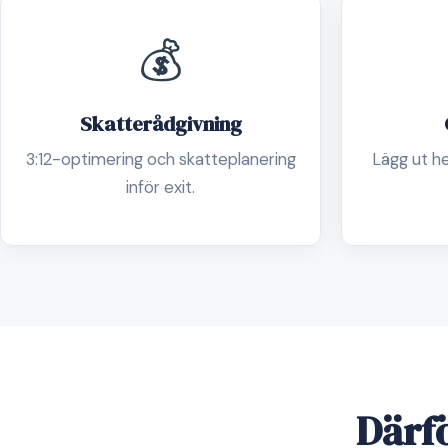
💰
Skatterådgivning
3:12-optimering och skatteplanering
Lägg ut he
inför exit.
Därfö