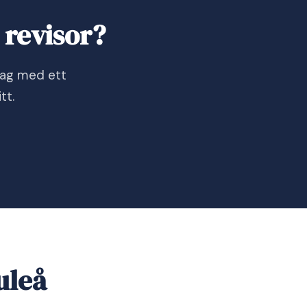
 revisor?
dag med ett
tt.
uleå