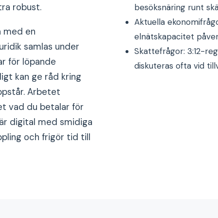
ra robust.
besöksnäring runt sk
Aktuella ekonomifrågor
eå med en
elnätskapacitet påve
juridik samlas under
Skattefrågor: 3:12-r
ar för löpande
diskuteras ofta vid til
igt kan ge råd kring
ppstår. Arbetet
et vad du betalar för
är digital med smidiga
ing och frigör tid till