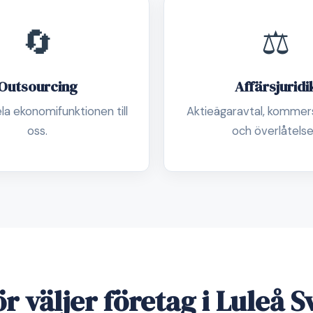
🔄
⚖️
Outsourcing
Affärsjuridi
la ekonomifunktionen till
Aktieägaravtal, kommersi
oss.
och överlåtelse
r väljer företag i Luleå 