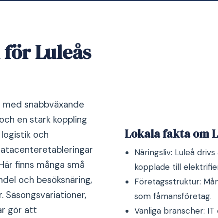
 för Luleås
tri med snabbväxande
 och en stark koppling
Lokala fakta om L
 logistik och
datacenteretableringar
Näringsliv: Luleå driv
. Här finns många små
kopplade till elektrifie
ndel och besöksnäring,
Företagsstruktur: Mån
r. Säsongsvariationer,
som fåmansföretag.
r gör att
Vanliga branscher: IT