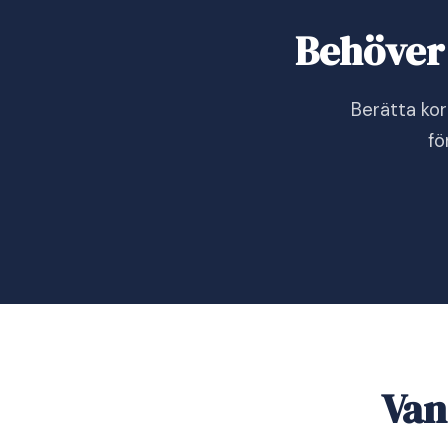
Behöver 
Berätta ko
fö
Van