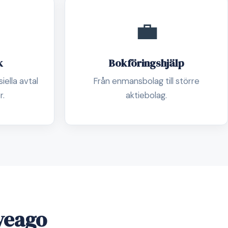
💼
k
Bokföringshjälp
ella avtal
Från enmansbolag till större
r.
aktiebolag.
Sveago