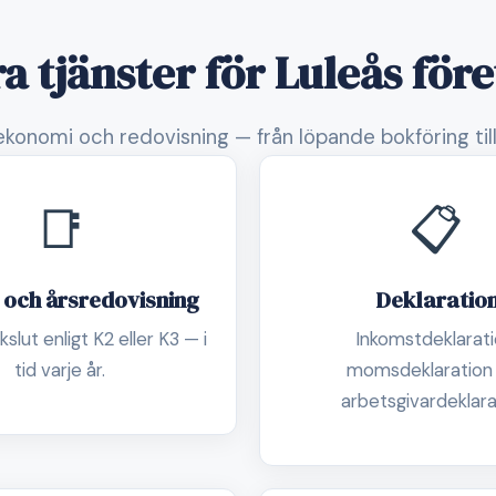
a tjänster för Luleås för
konomi och redovisning — från löpande bokföring till
📑
📋
 och årsredovisning
Deklaratio
slut enligt K2 eller K3 — i
Inkomstdeklarati
tid varje år.
momsdeklaration
arbetsgivardeklara