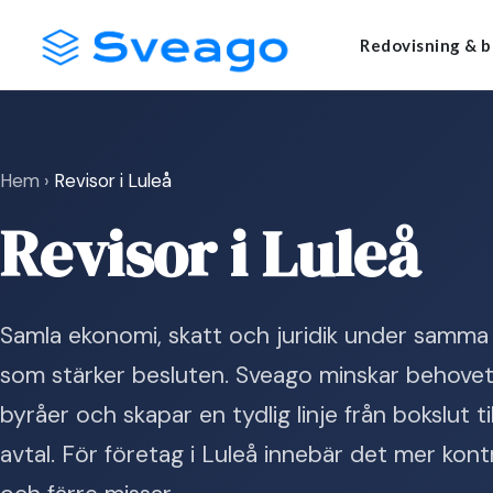
Skip
Launch login modal
Launch register modal
Redovisning & b
to
content
Hem
›
Revisor i Luleå
Revisor i Luleå
Samla ekonomi, skatt och juridik under samma 
som stärker besluten. Sveago minskar behovet 
byråer och skapar en tydlig linje från bokslut t
avtal. För företag i Luleå innebär det mer kont