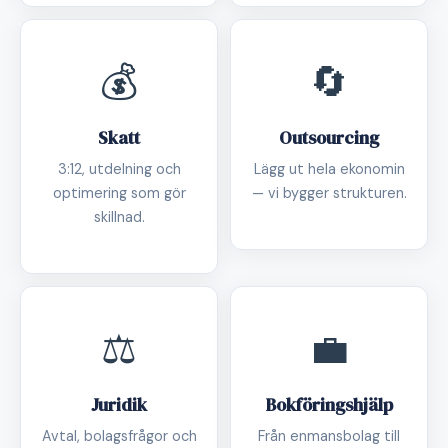
💰
🔄
Skatt
Outsourcing
3:12, utdelning och
Lägg ut hela ekonomin
optimering som gör
— vi bygger strukturen.
skillnad.
⚖️
💼
Juridik
Bokföringshjälp
Avtal, bolagsfrågor och
Från enmansbolag till