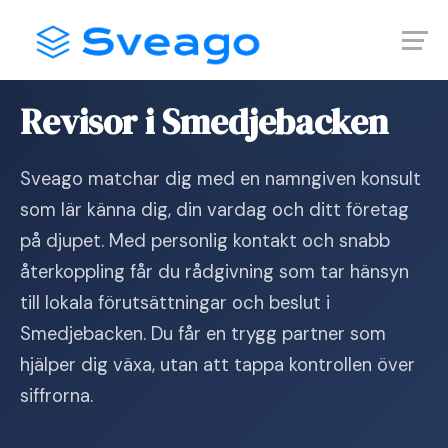
Skip
Launch login modal
Launch register modal
to
content
Hem
›
Revisor i Smedjebacken
Revisor i Smedjebacken
Sveago matchar dig med en namngiven konsult
som lär känna dig, din vardag och ditt företag
på djupet. Med personlig kontakt och snabb
återkoppling får du rådgivning som tar hänsyn
till lokala förutsättningar och beslut i
Smedjebacken. Du får en trygg partner som
hjälper dig växa, utan att tappa kontrollen över
siffrorna.