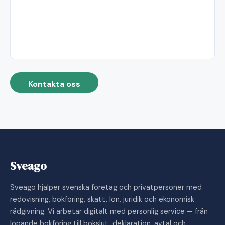
Kontakta oss
Sveago
Sveago hjälper svenska företag och privatpersoner med
redovisning, bokföring, skatt, lön, juridik och ekonomisk
rådgivning. Vi arbetar digitalt med personlig service — från
löpande bokföring till bokslut, deklaration, avtal och