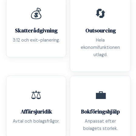
💰
🔄
Skatterådgivning
Outsourcing
3:12 och exit-planering.
Hela
ekonomifunktionen
utlagd.
⚖️
💼
Affärsjuridik
Bokföringshjälp
Avtal och bolagsfrågor.
Anpassat efter
bolagets storlek.