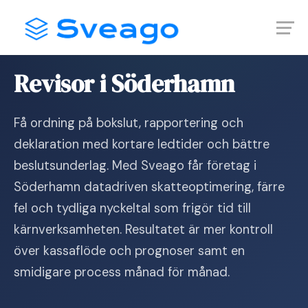
Skip
Launch login modal
Launch register modal
to
content
Hem
›
Revisor i Söderhamn
Revisor i Söderhamn
Få ordning på bokslut, rapportering och
deklaration med kortare ledtider och bättre
beslutsunderlag. Med Sveago får företag i
Söderhamn datadriven skatteoptimering, färre
fel och tydliga nyckeltal som frigör tid till
kärnverksamheten. Resultatet är mer kontroll
över kassaflöde och prognoser samt en
smidigare process månad för månad.