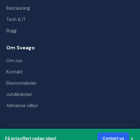
Restaurang
Tech & IT
Bygg
Om Sveago
Om oss
Kontakt
Ekonomiskolan
Juridikskolan
Allmänna villkor
© 2026 Sveago AB. Alla rättigheter förbehållna.
×
Få prisoffert redan idag!
Contact us