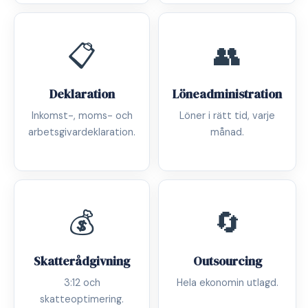
📋
👥
Deklaration
Löneadministration
Inkomst-, moms- och
Löner i rätt tid, varje
arbetsgivardeklaration.
månad.
💰
🔄
Skatterådgivning
Outsourcing
3:12 och
Hela ekonomin utlagd.
skatteoptimering.