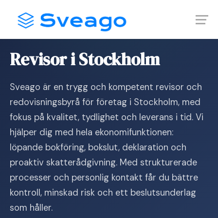
Skip
Launch login modal
Launch register modal
to
content
Hem
›
Revisor i Stockholm
Revisor i Stockholm
Sveago är en trygg och kompetent revisor och
redovisningsbyrå för företag i Stockholm, med
fokus på kvalitet, tydlighet och leverans i tid. Vi
hjälper dig med hela ekonomifunktionen:
löpande bokföring, bokslut, deklaration och
proaktiv skatterådgivning. Med strukturerade
processer och personlig kontakt får du bättre
kontroll, minskad risk och ett beslutsunderlag
som håller.