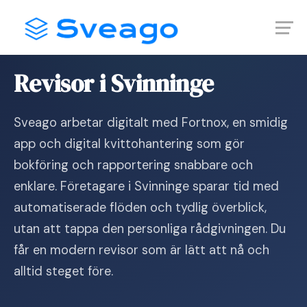
Skip
Launch login modal
Launch register modal
to
content
Hem
›
Revisor i Svinninge
Revisor i Svinninge
Sveago arbetar digitalt med Fortnox, en smidig
app och digital kvittohantering som gör
bokföring och rapportering snabbare och
enklare. Företagare i Svinninge sparar tid med
automatiserade flöden och tydlig överblick,
utan att tappa den personliga rådgivningen. Du
får en modern revisor som är lätt att nå och
alltid steget före.