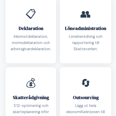
📋
👥
Deklaration
Löneadministration
Inkomstdeklaration,
Löneberedning och
momsdeklaration och
rapportering till
arbetsgivardeklaration.
Skatteverket.
💰
🔄
Skatterådgivning
Outsourcing
3:12-optimering och
Lägg ut hela
skatteplanering inför
ekonomifunktionen till