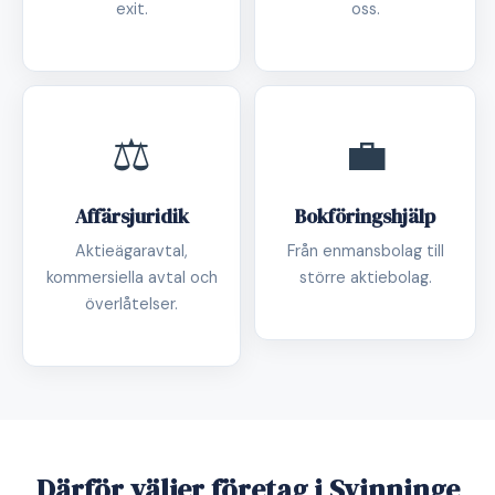
exit.
oss.
⚖️
💼
Affärsjuridik
Bokföringshjälp
Aktieägaravtal,
Från enmansbolag till
kommersiella avtal och
större aktiebolag.
överlåtelser.
Därför väljer företag i Svinninge