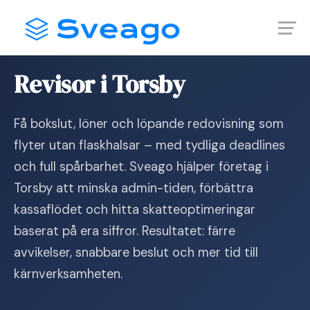
Skip
Launch login modal
Launch register modal
to
content
Hem
›
Revisor i Torsby
Revisor i Torsby
Få bokslut, löner och löpande redovisning som
flyter utan flaskhalsar – med tydliga deadlines
och full spårbarhet. Sveago hjälper företag i
Torsby att minska admin-tiden, förbättra
kassaflödet och hitta skatteoptimeringar
baserat på era siffror. Resultatet: färre
avvikelser, snabbare beslut och mer tid till
kärnverksamheten.