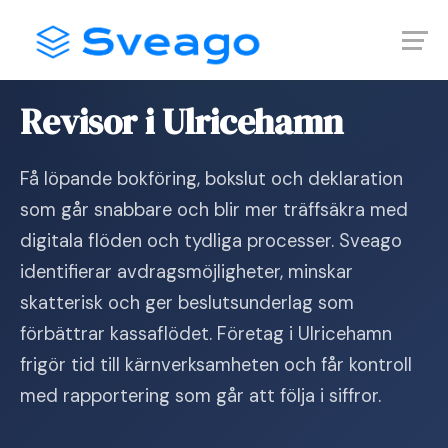
Skip
Launch login modal
Launch register modal
to
content
Hem
›
Revisor i Ulricehamn
Revisor i Ulricehamn
Få löpande bokföring, bokslut och deklaration
som går snabbare och blir mer träffsäkra med
digitala flöden och tydliga processer. Sveago
identifierar avdragsmöjligheter, minskar
skatterisk och ger beslutsunderlag som
förbättrar kassaflödet. Företag i Ulricehamn
frigör tid till kärnverksamheten och får kontroll
med rapportering som går att följa i siffror.