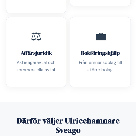
⚖️
💼
Affärsjuridik
Bokföringshjälp
Aktieägaravtal och
Från enmansbolag till
kommersiella avtal.
större bolag.
Därför väljer Ulricehamnare
Sveago