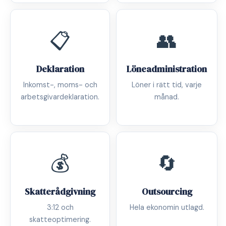
📋
👥
Deklaration
Löneadministration
Inkomst-, moms- och
Löner i rätt tid, varje
arbetsgivardeklaration.
månad.
💰
🔄
Skatterådgivning
Outsourcing
3:12 och
Hela ekonomin utlagd.
skatteoptimering.