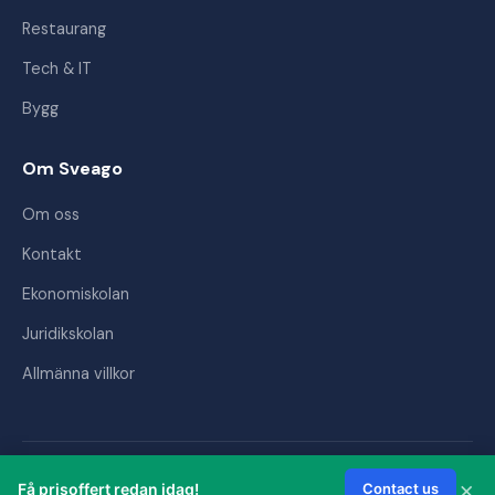
Restaurang
Tech & IT
Bygg
Om Sveago
Om oss
Kontakt
Ekonomiskolan
Juridikskolan
Allmänna villkor
© 2026 Sveago AB. Alla rättigheter förbehållna.
×
Få prisoffert redan idag!
Contact us