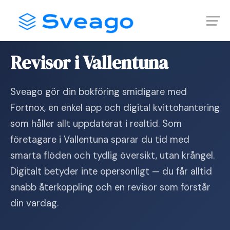
Skip
Launch login modal
Launch register modal
to
content
Hem
›
Revisor i Vallentuna
Revisor i Vallentuna
Sveago gör din bokföring smidigare med
Fortnox, en enkel app och digital kvittohantering
som håller allt uppdaterat i realtid. Som
företagare i Vallentuna sparar du tid med
smarta flöden och tydlig översikt, utan krångel.
Digitalt betyder inte opersonligt — du får alltid
snabb återkoppling och en revisor som förstår
din vardag.