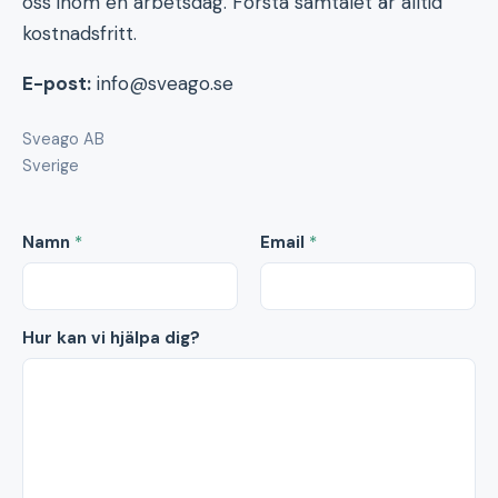
oss inom en arbetsdag. Första samtalet är alltid
kostnadsfritt.
E-post:
info@sveago.se
Sveago AB
Sverige
Namn
*
Email
*
Hur kan vi hjälpa dig?