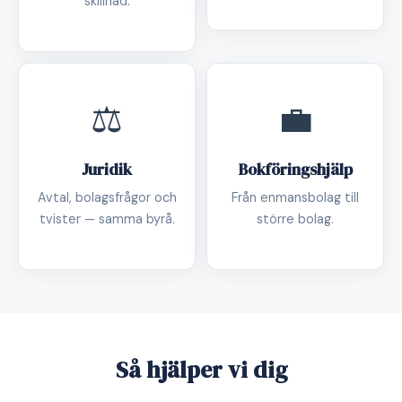
skillnad.
⚖️
💼
Juridik
Bokföringshjälp
Avtal, bolagsfrågor och
Från enmansbolag till
tvister — samma byrå.
större bolag.
Så hjälper vi dig