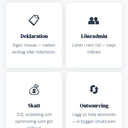
📋
👥
Deklaration
Löneadmin
Inget missas — varken
Löner i rätt tid — varje
avdrag eller tidsfrister.
månad.
💰
🔄
Skatt
Outsourcing
3:12, utdelning och
Lägg ut hela ekonomin
optimering som gör
— vi bygger strukturen.