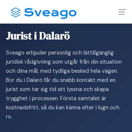
Skip
Launch login modal
Launch register modal
to
content
Hem
›
Jurist i Dalarö
Jurist i Dalarö
Sveago erbjuder personlig och lättillgänglig
juridisk rådgivning som utgår från din situation
och dina mål, med tydliga besked hela vägen.
Bor du i Dalarö får du snabb kontakt med en
jurist som tar sig tid att lyssna och skapa
trygghet i processen. Första samtalet är
kostnadsfritt, så du kan känna efter i lugn och
ro.