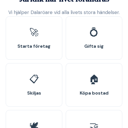
Vi hjälper Dalaröare vid alla livets stora händelser.
🚀
💍
Starta företag
Gifta sig
📋
🏠
Skiljas
Köpa bostad
🕊️
🤝