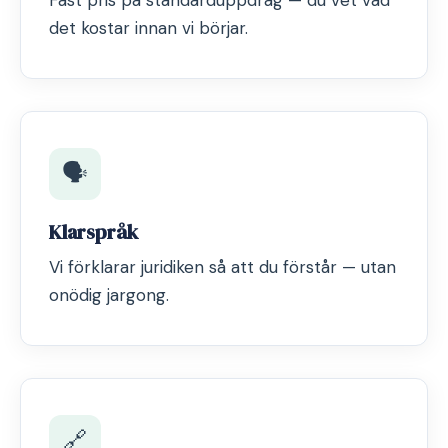
Fast pris på standarduppdrag — du vet vad
det kostar innan vi börjar.
🗣️
Klarspråk
Vi förklarar juridiken så att du förstår — utan
onödig jargong.
🔗