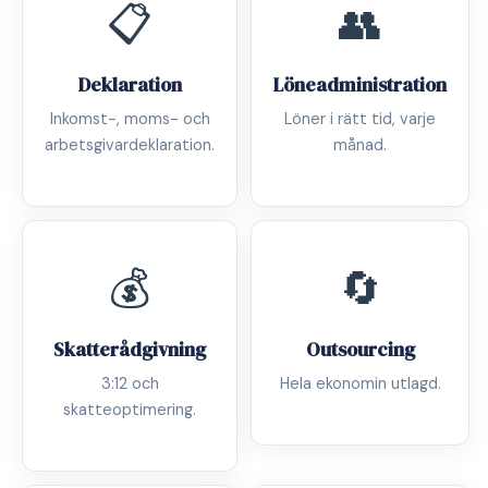
📋
👥
Deklaration
Löneadministration
Inkomst-, moms- och
Löner i rätt tid, varje
arbetsgivardeklaration.
månad.
💰
🔄
Skatterådgivning
Outsourcing
3:12 och
Hela ekonomin utlagd.
skatteoptimering.