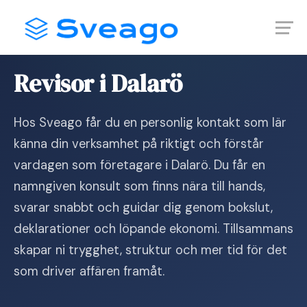
Skip
Launch login modal
Launch register modal
to
content
Hem
›
Revisor i Dalarö
Revisor i Dalarö
Hos Sveago får du en personlig kontakt som lär
känna din verksamhet på riktigt och förstår
vardagen som företagare i Dalarö. Du får en
namngiven konsult som finns nära till hands,
svarar snabbt och guidar dig genom bokslut,
deklarationer och löpande ekonomi. Tillsammans
skapar ni trygghet, struktur och mer tid för det
som driver affären framåt.