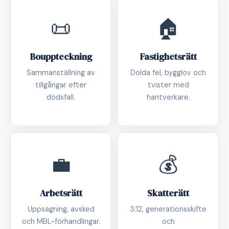
📜
🏠
Bouppteckning
Fastighetsrätt
Sammanställning av
Dolda fel, bygglov och
tillgångar efter
tvister med
dödsfall.
hantverkare.
💼
💰
Arbetsrätt
Skatterätt
Uppsägning, avsked
3:12, generationsskifte
och MBL-förhandlingar.
och