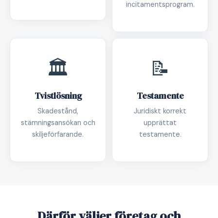
incitamentsprogram.
🏛️
📝
Tvistlösning
Testamente
Skadestånd,
Juridiskt korrekt
stämningsansökan och
upprättat
skiljeförfarande.
testamente.
Därför väljer företag och