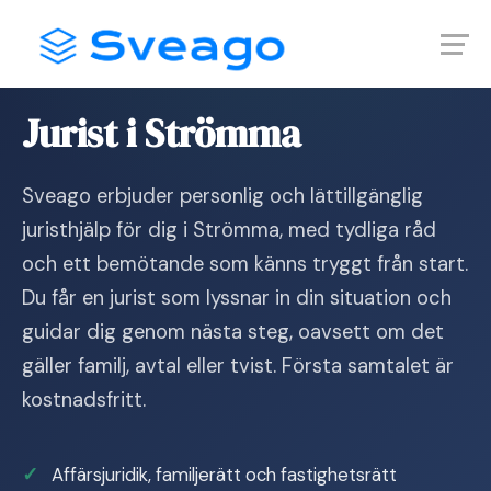
Skip
Launch login modal
Launch register modal
to
content
Hem
›
Jurist i Strömma
Jurist i Strömma
Sveago erbjuder personlig och lättillgänglig
juristhjälp för dig i Strömma, med tydliga råd
och ett bemötande som känns tryggt från start.
Du får en jurist som lyssnar in din situation och
guidar dig genom nästa steg, oavsett om det
gäller familj, avtal eller tvist. Första samtalet är
kostnadsfritt.
Affärsjuridik, familjerätt och fastighetsrätt