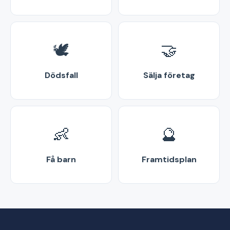
🕊️
🤝
Dödsfall
Sälja företag
👶
🔮
Få barn
Framtidsplan