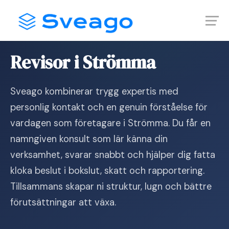
Skip
Launch login modal
Launch register modal
to
content
Hem
›
Revisor i Strömma
Revisor i Strömma
Sveago kombinerar trygg expertis med
personlig kontakt och en genuin förståelse för
vardagen som företagare i Strömma. Du får en
namngiven konsult som lär känna din
verksamhet, svarar snabbt och hjälper dig fatta
kloka beslut i bokslut, skatt och rapportering.
Tillsammans skapar ni struktur, lugn och bättre
förutsättningar att växa.