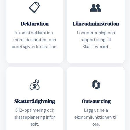
📋
👥
Deklaration
Löneadministration
Inkomstdeklaration,
Löneberedning och
momsdeklaration och
rapportering till
arbetsgivardeklaration.
Skatteverket.
💰
🔄
Skatterådgivning
Outsourcing
3:12-optimering och
Lägg ut hela
skatteplanering inför
ekonomifunktionen till
exit.
oss.