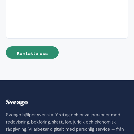
Kontakta oss
Sveago
Sveago hjälper svenska företag och privatpersoner med
redovisning, bokföring, skatt, lön, juridik och ekonomisk
rådgivning. Vi arbetar digitalt med personlig service — från