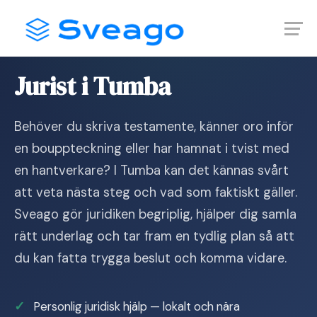
Skip
Launch login modal
Launch register modal
to
content
Hem
›
Jurist i Tumba
Jurist i Tumba
Behöver du skriva testamente, känner oro inför
en bouppteckning eller har hamnat i tvist med
en hantverkare? I Tumba kan det kännas svårt
att veta nästa steg och vad som faktiskt gäller.
Sveago gör juridiken begriplig, hjälper dig samla
rätt underlag och tar fram en tydlig plan så att
du kan fatta trygga beslut och komma vidare.
Personlig juridisk hjälp — lokalt och nära