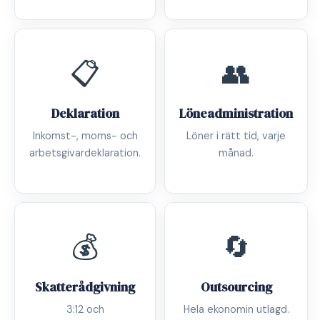
📋
👥
Deklaration
Löneadministration
Inkomst-, moms- och
Löner i rätt tid, varje
arbetsgivardeklaration.
månad.
💰
🔄
Skatterådgivning
Outsourcing
3:12 och
Hela ekonomin utlagd.