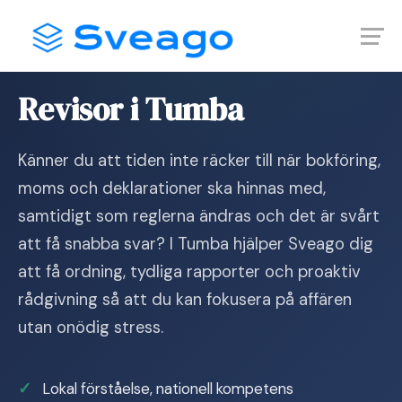
Skip
Launch login modal
Launch register modal
to
content
Hem
›
Revisor i Tumba
Revisor i Tumba
Känner du att tiden inte räcker till när bokföring,
moms och deklarationer ska hinnas med,
samtidigt som reglerna ändras och det är svårt
att få snabba svar? I Tumba hjälper Sveago dig
att få ordning, tydliga rapporter och proaktiv
rådgivning så att du kan fokusera på affären
utan onödig stress.
Lokal förståelse, nationell kompetens