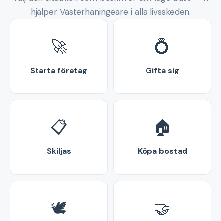
hjälper Västerhaningeare i alla livsskeden.
🚀
💍
Starta företag
Gifta sig
📋
🏠
Skiljas
Köpa bostad
🕊️
🤝