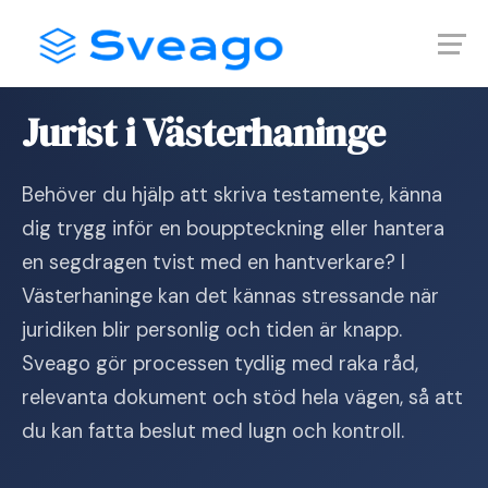
Skip
Launch login modal
Launch register modal
to
content
Hem
›
Jurist i Västerhaninge
Jurist i Västerhaninge
Behöver du hjälp att skriva testamente, känna
dig trygg inför en bouppteckning eller hantera
en segdragen tvist med en hantverkare? I
Västerhaninge kan det kännas stressande när
juridiken blir personlig och tiden är knapp.
Sveago gör processen tydlig med raka råd,
relevanta dokument och stöd hela vägen, så att
du kan fatta beslut med lugn och kontroll.