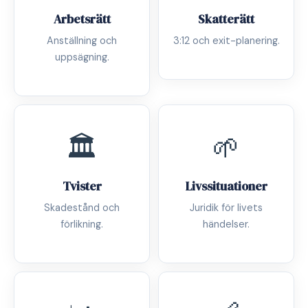
Arbetsrätt
Skatterätt
Anställning och
3:12 och exit-planering.
uppsägning.
🏛️
🌱
Tvister
Livssituationer
Skadestånd och
Juridik för livets
förlikning.
händelser.