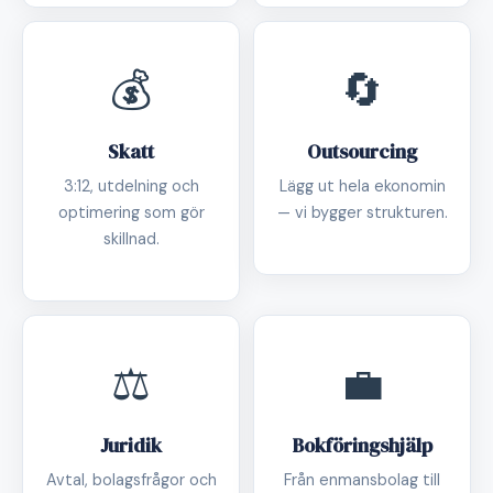
💰
🔄
Skatt
Outsourcing
3:12, utdelning och
Lägg ut hela ekonomin
optimering som gör
— vi bygger strukturen.
skillnad.
⚖️
💼
Juridik
Bokföringshjälp
Avtal, bolagsfrågor och
Från enmansbolag till