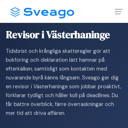
Skip
Launch login modal
Launch register modal
to
content
Hem
›
Revisor i Västerhaninge
Revisor i Västerhaninge
Tidsbrist och krångliga skatteregler gör att
bokföring och deklaration lätt hamnar på
efterkälken, samtidigt som kontakten med
nuvarande byrå känns långsam. Sveago ger dig
en revisor i Västerhaninge som jobbar proaktivt,
förklarar tydligt och håller koll på deadlines. Du
får bättre överblick, färre överraskningar och
mer tid att driva affären.