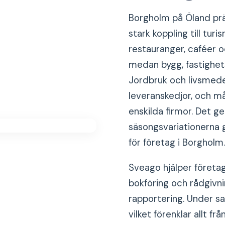
Borgholm på Öland präg
stark koppling till tur
restauranger, caféer 
medan bygg, fastighets
Jordbruk och livsmedel
leveranskedjor, och m
enskilda firmor. Det g
säsongsvariationerna g
för företag i Borgholm.
Sveago hjälper företa
bokföring och rådgivn
rapportering. Under sa
vilket förenklar allt fr