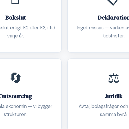
Bokslut
Deklaratio
lut enligt K2 eller K3, i tid
Inget missas — varken av
varje år.
tidsfrister.
🔄
⚖️
Outsourcing
Juridik
ela ekonomin — vi bygger
Avtal, bolagsfrågor och
strukturen.
samma byrå.