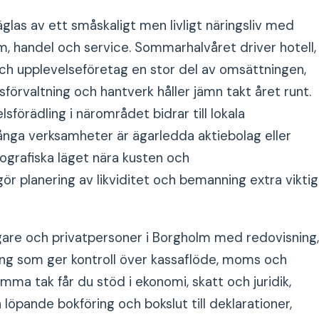
las av ett småskaligt men livligt näringsliv med
ism, handel och service. Sommarhalvåret driver hotell,
och upplevelseföretag en stor del av omsättningen,
förvaltning och hantverk håller jämn takt året runt.
sförädling i närområdet bidrar till lokala
ånga verksamheter är ägarledda aktiebolag eller
eografiska läget nära kusten och
ör planering av likviditet och bemanning extra viktig
gare och privatpersoner i Borgholm med redovisning,
ing som ger kontroll över kassaflöde, moms och
mma tak får du stöd i ekonomi, skatt och juridik,
ån löpande bokföring och bokslut till deklarationer,