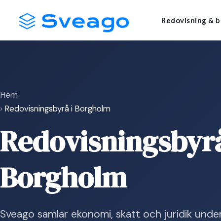
Skip
Launch login modal
Launch register modal
Redovisning & b
to
content
Hem
›
Redovisningsbyrå i Borgholm
Redovisningsbyrå
Borgholm
Sveago samlar ekonomi, skatt och juridik unde