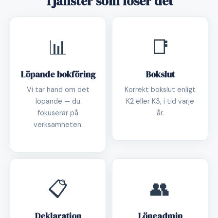
Tjänster som löser det
📊
📑
Löpande bokföring
Bokslut
Vi tar hand om det
Korrekt bokslut enligt
löpande — du
K2 eller K3, i tid varje
fokuserar på
år.
verksamheten.
📋
👥
Deklaration
Löneadmin