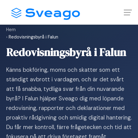
Skip
Launch login modal
Launch register modal
to
content
Hem
›
Redovisningsbyrå i Falun
Redovisningsbyrå i Falun
Känns bokföring, moms och skatter som ett
ständigt avbrott i vardagen, och är det svårt
att få snabba, tydliga svar från din nuvarande
byrå? I Falun hjälper Sveago dig med löpande
redovisning, rapporter och deklarationer med
proaktiv rådgivning och smidig digital hantering.
Du får mer kontroll, färre frågetecken och tid att
fokusera på att driva företaget framåt.