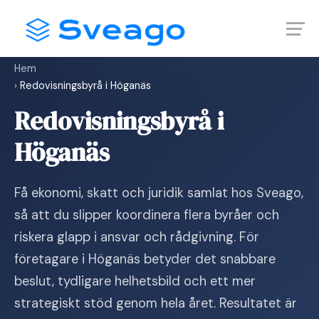
Skip
Launch login modal
Launch register modal
to
content
Hem
›
Redovisningsbyrå i Höganäs
Redovisningsbyrå i
Höganäs
Få ekonomi, skatt och juridik samlat hos Sveago,
så att du slipper koordinera flera byråer och
riskera glapp i ansvar och rådgivning. För
företagare i Höganäs betyder det snabbare
beslut, tydligare helhetsbild och ett mer
strategiskt stöd genom hela året. Resultatet är