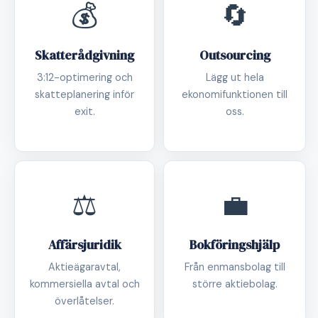
💰
🔄
Skatterådgivning
Outsourcing
3:12-optimering och
Lägg ut hela
skatteplanering inför
ekonomifunktionen till
exit.
oss.
⚖️
💼
Affärsjuridik
Bokföringshjälp
Aktieägaravtal,
Från enmansbolag till
kommersiella avtal och
större aktiebolag.
överlåtelser.