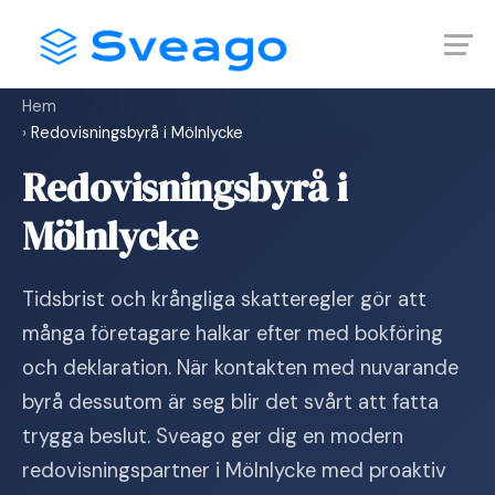
Skip
Launch login modal
Launch register modal
to
content
Hem
›
Redovisningsbyrå i Mölnlycke
Redovisningsbyrå i
Mölnlycke
Tidsbrist och krångliga skatteregler gör att
många företagare halkar efter med bokföring
och deklaration. När kontakten med nuvarande
byrå dessutom är seg blir det svårt att fatta
trygga beslut. Sveago ger dig en modern
redovisningspartner i Mölnlycke med proaktiv