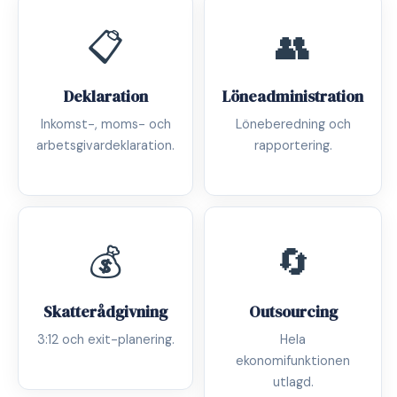
📋
👥
Deklaration
Löneadministration
Inkomst-, moms- och
Löneberedning och
arbetsgivardeklaration.
rapportering.
💰
🔄
Skatterådgivning
Outsourcing
3:12 och exit-planering.
Hela
ekonomifunktionen
utlagd.