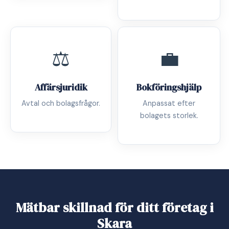
⚖️
💼
Affärsjuridik
Bokföringshjälp
Avtal och bolagsfrågor.
Anpassat efter
bolagets storlek.
Mätbar skillnad för ditt företag i
Skara