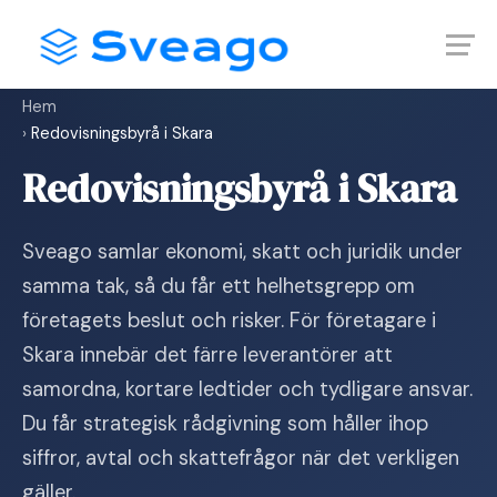
Skip
Launch login modal
Launch register modal
to
content
Hem
›
Redovisningsbyrå i Skara
Redovisningsbyrå i Skara
Sveago samlar ekonomi, skatt och juridik under
samma tak, så du får ett helhetsgrepp om
företagets beslut och risker. För företagare i
Skara innebär det färre leverantörer att
samordna, kortare ledtider och tydligare ansvar.
Du får strategisk rådgivning som håller ihop
siffror, avtal och skattefrågor när det verkligen
gäller.